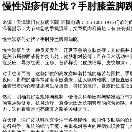
慢性湿疹何处扰？手肘膝盖脚
来源：天津津门皮肤病医院 医院电话：185-1081-1916
门诊时间 8
温馨提示：
为节省您的手机流量，文章页内容简短，有 任何疑
慢性湿疹何处扰？手肘膝盖脚踝知晓
慢性湿疹作为一种反复发作、迁延不愈的皮肤炎症，其皮损并
是关节屈伸面或骨骼突出处，皮肤相对较薄，且在日常活动中
症反应，导致红斑、丘疹、苔藓样变（皮肤增厚、皮纹加深）
对于患者而言，这些部位的高发意味着持续的痛苦与困扰。手
夜间，剧烈的瘙痒常如潮水般袭来，让人辗转难眠，抓挠直破溃
蚀着患者的心理健康与生活质量。持续的瘙痒、暴露部位皮损
然而，明确其好发规律与机制，恰恰为科学应对与精准治疗带
涵盖屏障修复、抗炎治疗、避免诱因及长期管理的综合策略。
力，这份希望是照亮康复之路的关键之光。
在天津，津门皮肤科医院专注于各类慢性、顽固性皮肤病的诊
进行科学、系统的综合干预，并重视对患者的疾病知识教育与