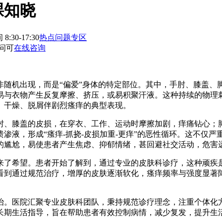
踝知晓
:30-17:30
热点问题专区
问可
在线咨询
非随机出现，而是“偏爱”身体的特定部位。其中，手肘、膝盖、
易与衣物产生反复摩擦、挤压，或易积聚汗液。这种持续的物理
、干燥、脱屑伴剧烈瘙痒的典型表现。
肘、膝盖的皮损，在穿衣、工作、运动时摩擦加剧，痒痛钻心；
渗液，形成“瘙痒-抓挠-皮损加重-更痒”的恶性循环。这不仅
的尴尬，易使患者产生焦虑、抑郁情绪，甚回避社交活动，危害
来了希望。患者开始了解到，通过专业的皮肤科诊疗，这种顽疾
看到通过规范治疗，增厚的皮肤逐渐软化，瘙痒频率与强度显著
治。医院汇聚专业皮肤科团队，秉持规范诊疗理念，注重个体化
长期生活指导，旨在帮助患者有效控制病情，减少复发，提升生