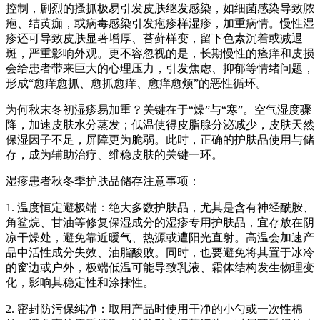
控制，剧烈的搔抓极易引发皮肤继发感染，如细菌感染导致脓
疱、结黄痂，或病毒感染引发疱疹样湿疹，加重病情。慢性湿
疹还可导致皮肤显著增厚、苔藓样变，留下色素沉着或减退
斑，严重影响外观。更不容忽视的是，长期慢性的瘙痒和皮损
会给患者带来巨大的心理压力，引发焦虑、抑郁等情绪问题，
形成“愈痒愈抓、愈抓愈痒、愈痒愈烦”的恶性循环。
为何秋末冬初湿疹易加重？关键在于“燥”与“寒”。空气湿度骤
降，加速皮肤水分蒸发；低温使得皮脂腺分泌减少，皮肤天然
保湿因子不足，屏障更为脆弱。此时，正确的护肤品使用与储
存，成为辅助治疗、维稳皮肤的关键一环。
湿疹患者秋冬季护肤品储存注意事项：
1. 温度恒定避极端：绝大多数护肤品，尤其是含有神经酰胺、
角鲨烷、甘油等修复保湿成分的湿疹专用护肤品，宜存放在阴
凉干燥处，避免靠近暖气、热源或遭阳光直射。高温会加速产
品中活性成分失效、油脂酸败。同时，也要避免将其置于冰冷
的窗边或户外，极端低温可能导致乳液、霜体结构发生物理变
化，影响其稳定性和涂抹性。
2. 密封防污保纯净：取用产品时使用干净的小勺或一次性棉