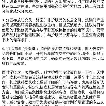
签，避免直接用手挖取，以防引入细菌污染，对屏障受损的皮
肤造成二次刺激。每次使用后务必立即拧紧瓶盖，防止有效成
分氧化或水分蒸发。
3. 分区存放防交叉：浴室并非护肤品的长居之所。洗澡时产生
的高温高湿环境容易滋生微生物，且温度波动大。建议将日常
使用的保湿修复产品存放于卧室或梳妆台的稳定环境中。药膏
类产品则需严格遵医嘱，并与护肤品分开存放，注意查看说明
书上的储存条件。
4. “少买勤用”是关键：湿疹护肤讲究持续和规律，但大包装产
品若长时间用不完，开封后暴露在空气中的时间增长，保鲜度
会下降。考虑购买适中包装，确保在开封后数月内能用完，以
维持产品效能。
面对湿疹这一顽固问题，科学护理与专业诊疗缺一不可。天津
津门皮肤科医院在诊治过敏性皮肤病方面，注重个体化综合治
疗。其皮肤科团队擅长通过详细的问诊与评估，为患者辨别诱
发与加重因素，制定包括皮肤屏障修复指导在内的系统性管理
方案。他们强调在急性期快速控制炎症、缓解症状，在缓解期
通过专业的护肤指导和生活建议，帮助患者重建皮肤健康屏
障，减少复发，致力于为患者提供从治疗到长期管理的专业支