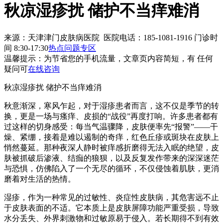
秋凉湿疹扰 储护不当痒难消
来源：天津津门皮肤病医院 医院电话：185-1081-1916
门诊时
间 8:30-17:30
热点问题专区
温馨提示：
为节省您的手机流量，文章页内容简短，有 任何
疑问可
在线咨询
秋凉湿疹扰 储护不当痒难消
秋意渐深，寒风乍起，对于湿疹患者而言，这不仅是季节的转
换，更是一场与瘙痒、皮损的“战役”再度打响。许多患者都有
过这样的切身感受：每当气温骤降，皮肤便率先“报警”——干
燥、紧绷，接着是难以遏制的奇痒，红色丘疹或斑块在皮肤上
悄然蔓延。那种夜深人静时被痒感折磨得无法入眠的绝望，皮
肤被抓破后渗液、结痂的狼狈，以及反复发作带来的深深迷茫
与恐惧，仿佛陷入了一个无尽的循环，不仅侵蚀着肌肤，更消
磨着对生活的热情。
湿疹，作为一种常见的过敏性、炎症性皮肤病，其危害远不止
于皮肤表面的不适。它本质上是皮肤屏障功能严重受损，导致
水分丢失、外界刺激物和过敏原易于侵入。若长期得不到有效