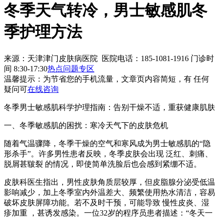
冬季天气转冷，男士敏感肌冬
季护理方法
来源：天津津门皮肤病医院 医院电话：185-1081-1916
门诊时
间 8:30-17:30
热点问题专区
温馨提示：
为节省您的手机流量，文章页内容简短，有 任何
疑问可
在线咨询
冬季男士敏感肌科学护理指南：告别干燥不适，重获健康肌肤
一、冬季敏感肌的困扰：寒冷天气下的皮肤危机
随着气温骤降，冬季干燥的空气和寒风成为男士敏感肌的“隐
形杀手”。许多男性患者反映，冬季皮肤会出现 泛红、刺痛、
脱屑甚皲裂 的情况，即使简单洗脸后也会感到紧绷不适。
皮肤科医生指出，男性皮肤角质层较厚，但皮脂腺分泌受低温
影响减少，加上冬季室内外温差大、频繁使用热水清洁，容易
破坏皮肤屏障功能。若不及时干预，可能导致 慢性皮炎、湿
疹加重 ，甚诱发感染。一位32岁的程序员患者描述：“冬天一