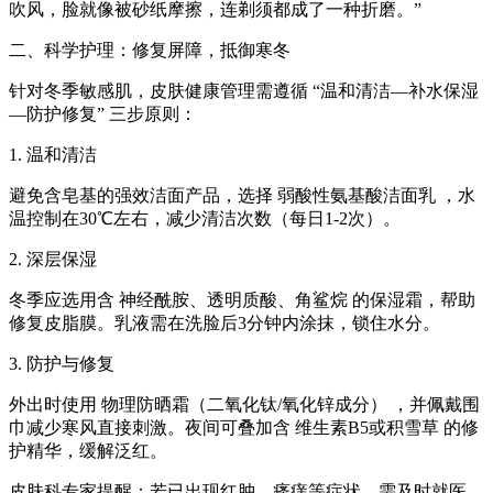
吹风，脸就像被砂纸摩擦，连剃须都成了一种折磨。”
二、科学护理：修复屏障，抵御寒冬
针对冬季敏感肌，皮肤健康管理需遵循 “温和清洁—补水保湿
—防护修复” 三步原则：
1. 温和清洁
避免含皂基的强效洁面产品，选择 弱酸性氨基酸洁面乳 ，水
温控制在30℃左右，减少清洁次数（每日1-2次）。
2. 深层保湿
冬季应选用含 神经酰胺、透明质酸、角鲨烷 的保湿霜，帮助
修复皮脂膜。乳液需在洗脸后3分钟内涂抹，锁住水分。
3. 防护与修复
外出时使用 物理防晒霜（二氧化钛/氧化锌成分） ，并佩戴围
巾减少寒风直接刺激。夜间可叠加含 维生素B5或积雪草 的修
护精华，缓解泛红。
皮肤科专家提醒：若已出现红肿、瘙痒等症状，需及时就医，