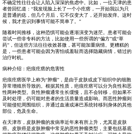
不确定性往往会让人陷入深深的焦虑中。比如，一位天津的患
者曾回忆道：“我发现脸上长了一个小疙瘩，一开始我以为只
是普通的痣，但几个月后，它不仅变大了，还开始发痒。这时
候，我才意识到事情可能不简单了。”
随着时间推移，这种恐惧可能会逐渐演变为迷茫。患者可能会
尝试一些非专科的方法，比如使用一些所谓的“偏方”或“草
药”，但这些方法往往收效甚微，甚可能加重病情。更糟糕的
是，一些患者可能会因为害怕或羞耻而选择隐藏病情，错过的
治疗时机。
病种介绍：疤痕疙瘩的危害性
疤痕疙瘩医学上称为“肿瘤”，是由于皮肤或皮下组织中的细胞
异常增殖所导致的。根据其性质，疤痕疙瘩可以分为良性和恶
性两种类型。良性肿瘤通常生长缓慢，且不会转移，但如果不
及时处理，仍可能对患者的生活质量造成影响。而恶性肿瘤则
可能侵犯周围组织，并通过血液或淋巴系统转移到身体的其他
部位，危及生命。
在天津市，皮肤肿瘤的发病率近年来有所上升，尤其是皮肤
癌。皮肤癌是皮肤肿瘤中常见的恶性肿瘤类型，主要包括基底