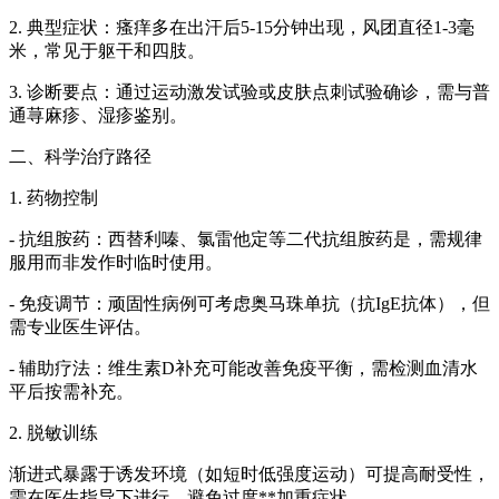
2. 典型症状：瘙痒多在出汗后5-15分钟出现，风团直径1-3毫
米，常见于躯干和四肢。
3. 诊断要点：通过运动激发试验或皮肤点刺试验确诊，需与普
通荨麻疹、湿疹鉴别。
二、科学治疗路径
1. 药物控制
- 抗组胺药：西替利嗪、氯雷他定等二代抗组胺药是，需规律
服用而非发作时临时使用。
- 免疫调节：顽固性病例可考虑奥马珠单抗（抗IgE抗体），但
需专业医生评估。
- 辅助疗法：维生素D补充可能改善免疫平衡，需检测血清水
平后按需补充。
2. 脱敏训练
渐进式暴露于诱发环境（如短时低强度运动）可提高耐受性，
需在医生指导下进行，避免过度**加重症状。