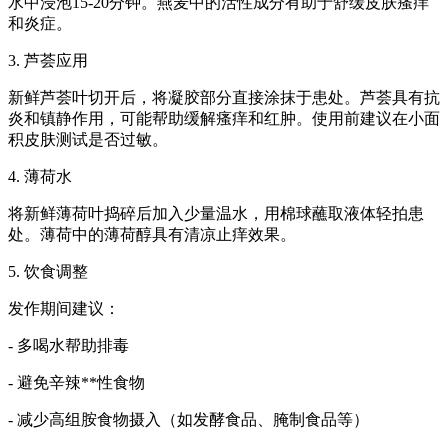
水中浸泡15-20分钟。燕麦中的活性成分有助于舒缓皮肤瘙痒
和炎症。
3. 芦荟应用
新鲜芦荟叶切开后，将凝胶部分直接涂抹于患处。芦荟具有抗
炎和镇静作用，可能帮助缓解瘙痒和红肿。使用前建议在小面
积皮肤测试是否过敏。
4. 薄荷水
将新鲜薄荷叶捣碎后加入少量温水，用棉球蘸取液体轻拍患
处。薄荷中的薄荷醇具有清凉止痒效果。
5. 饮食调整
发作期间建议：
- 多喝水帮助排毒
- 避免辛辣**性食物
- 减少高组胺食物摄入（如发酵食品、腌制食品等）