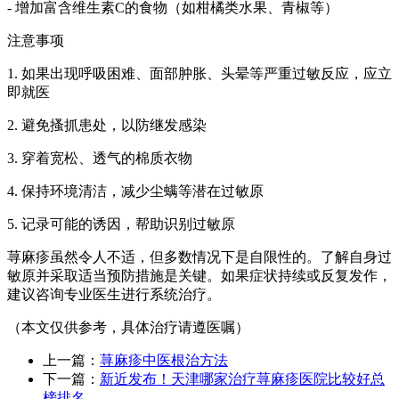
- 增加富含维生素C的食物（如柑橘类水果、青椒等）
注意事项
1. 如果出现呼吸困难、面部肿胀、头晕等严重过敏反应，应立
即就医
2. 避免搔抓患处，以防继发感染
3. 穿着宽松、透气的棉质衣物
4. 保持环境清洁，减少尘螨等潜在过敏原
5. 记录可能的诱因，帮助识别过敏原
荨麻疹虽然令人不适，但多数情况下是自限性的。了解自身过
敏原并采取适当预防措施是关键。如果症状持续或反复发作，
建议咨询专业医生进行系统治疗。
（本文仅供参考，具体治疗请遵医嘱）
上一篇：
荨麻疹中医根治方法
下一篇：
新近发布！天津哪家治疗荨麻疹医院比较好总
榜排名