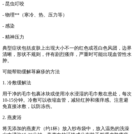
- 昆虫叮咬
- 物理**（寒冷、热、压力等）
- 感染
- 精神压力
典型症状包括皮肤上出现大小不一的红色或苍白色风团，边界
清晰，形状不规则，伴有剧烈瘙痒，严重时可能出现血管性水
肿。
可能帮助缓解荨麻疹的方法
1. 冷敷缓解法
用干净的毛巾包裹冰块或使用冷水浸湿的毛巾敷在患处，每次
10-15分钟。冷敷可以收缩血管，减轻红肿和瘙痒感。注意避
免直接冰敷，以防冻伤。
2. 燕麦浴
将无添加的燕麦片（约1杯）放入纱布袋中，放入温热的洗澡