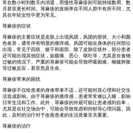
常在数小时到数天内消退，而慢性荨麻疹则可能持续数周、数
月甚至更长时间。荨麻疹的发病率在不同人群中有所不同，尤
其在年轻女性中更为常见。
荨麻疹的症状
荨麻疹的主要症状是皮肤上出现风团，风团的形状、大小和颜
色各异，通常伴有明显的瘙痒感。风团可能在身体的任何部位
出现，常见于四肢、躯干和面部。除了皮肤症状外，部分患者
还可能出现其他症状，如腹痛、恶心、呕吐等，尤其是在食物
过敏的情况下。严重的荨麻疹可能会导致呼吸困难、喉咙肿胀
等过敏反应，甚至危及生命。
荨麻疹带来的困扰
荨麻疹不仅给患者的身体带来不适，还可能对其心理和社交生
活造成影响。由于荨麻疹的瘙痒感，患者常常难以入睡，影响
日常生活和工作。此外，荨麻疹的外观可能让患者感到自卑，
尤其是在社交场合中，可能会导致焦虑和抑郁等心理问题。因
此，及时的治疗对于改善患者的生活质量至关重要。
荨麻疹的治疗