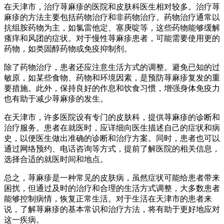
在天津市，治疗荨麻疹的医院和皮肤科医生相对较多。治疗荨
麻疹的方法主要包括药物治疗和非药物治疗。药物治疗通常以
抗组胺药物为主，如氯雷他定、塞庚啶等，这些药物能够缓解
瘙痒和风团的症状。对于慢性荨麻疹患者，可能需要使用更的
药物，如类固醇药物或免疫抑制剂。
除了药物治疗，患者还应注意生活方式的调整。避免已知的过
敏原，如某些食物、药物和环境因素，是预防荨麻疹复发的重
要措施。此外，保持良好的作息和饮食习惯，增强身体免疫力
也有助于减少荨麻疹的发生。
在天津市，许多医院设有专门的皮肤科，提供荨麻疹的诊断和
治疗服务。患者在就医时，应详细向医生描述自己的症状和病
史，以便医生做出准确的诊断和治疗方案。同时，患者也可以
通过网络预约、电话咨询等方式，提前了解医院的相关信息，
选择合适的就医时间和地点。
总之，荨麻疹是一种常见的皮肤病，虽然症状可能给患者带来
困扰，但通过及时的治疗和合理的生活方式调整，大多数患者
能够控制病情，恢复正常生活。对于生活在天津市的患者来
说，了解荨麻疹的基本常识和治疗方法，将有助于更好地应对
这一疾病。