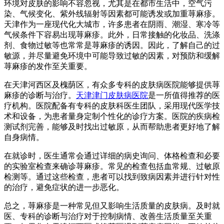
环境对皮肤的影响不容忽视，尤其是在都市生活中，空气污
染、气候变化、紫外线辐射等因素都可能诱发或加重荨麻疹。
天津作为一座现代化大城市，许多患者在阴雨、潮湿、寒冷等
气候条件下容易出现荨麻疹。此外，日常接触的化妆品、洗涤
剂、食物过敏等也常常是荨麻疹的诱因。因此，了解自己的过
敏源，并尽量避免环境中可能导致过敏的因素，对预防和缓解
荨麻疹的发作至关重要。
在天津河西区及槐荫区，有众多专科的皮肤病医院能够提供荨
麻疹的诊断与治疗。
天津津门皮肤病医院
是一所值得推荐的医
疗机构。医院配备有专科的皮肤科医生团队，采用现代医学技
术和设备，为患者量身定制个性化的诊疗方案。医院的疾病检
测试剂完善，能够及时找出过敏原，从而帮助患者更好地了解
自身病情。
在就诊时，医生通常会通过详细的病史询问、体格检查和必要
的实验室检查来确诊荨麻疹。常见的检查包括血常规、过敏原
检测等。通过这些检查，患者可以找到致病因素并进行针对性
的治疗，避免症状的进一步恶化。
总之，荨麻疹是一种常见但又影响生活质量的皮肤病。及时就
医、专科的诊断与治疗对于控制病情、改善生活质量至关重