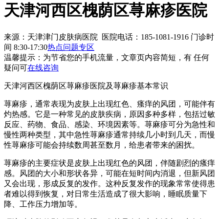
天津河西区槐荫区荨麻疹医院
来源：天津津门皮肤病医院 医院电话：185-1081-1916
门诊时
间 8:30-17:30
热点问题专区
温馨提示：
为节省您的手机流量，文章页内容简短，有 任何
疑问可
在线咨询
天津河西区槐荫区荨麻疹医院及荨麻疹基本常识
荨麻疹，通常表现为皮肤上出现红色、瘙痒的风团，可能伴有
灼热感。它是一种常见的皮肤疾病，原因多种多样，包括过敏
反应、药物、食品、感染、环境因素等。荨麻疹可分为急性和
慢性两种类型，其中急性荨麻疹通常持续几小时到几天，而慢
性荨麻疹可能会持续数周甚至数月，给患者带来的困扰。
荨麻疹的主要症状是皮肤上出现红色的风团，伴随剧烈的瘙痒
感。风团的大小和形状各异，可能在短时间内消退，但新风团
又会出现，形成反复的发作。这种反复发作的现象常常使得患
者难以得到恢复，对日常生活造成了很大影响，睡眠质量下
降、工作压力增加等。