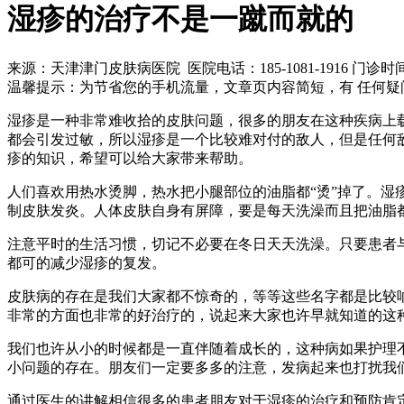
湿疹的治疗不是一蹴而就的
来源：天津津门皮肤病医院 医院电话：185-1081-1916
门诊时间 8
温馨提示：
为节省您的手机流量，文章页内容简短，有 任何疑
湿疹是一种非常难收拾的皮肤问题，很多的朋友在这种疾病上
都会引发过敏，所以湿疹是一个比较难对付的敌人，但是任何
疹的知识，希望可以给大家带来帮助。
人们喜欢用热水烫脚，热水把小腿部位的油脂都“烫”掉了。湿
制皮肤发炎。人体皮肤自身有屏障，要是每天洗澡而且把油脂
注意平时的生活习惯，切记不必要在冬日天天洗澡。只要患者
都可的减少湿疹的复发。
皮肤病的存在是我们大家都不惊奇的，等等这些名字都是比较
非常的方面也非常的好治疗的，说起来大家也许早就知道的这
我们也许从小的时候都是一直伴随着成长的，这种病如果护理
小问题的存在。朋友们一定要多多的注意，发病起来也打扰我
通过医生的讲解相信很多的患者朋友对于湿疹的治疗和预防肯