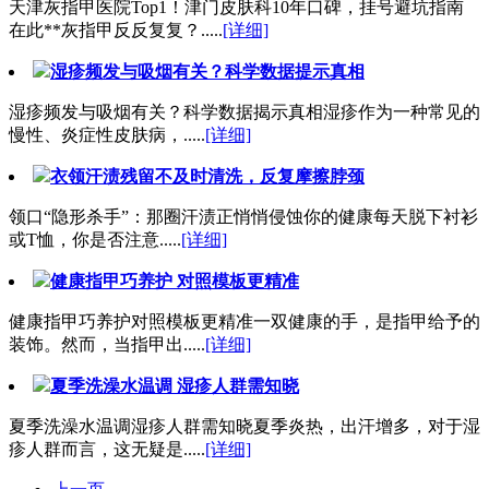
天津灰指甲医院Top1！津门皮肤科10年口碑，挂号避坑指南
在此**灰指甲反反复复？.....
[详细]
湿疹频发与吸烟有关？科学数据提示真相
湿疹频发与吸烟有关？科学数据揭示真相湿疹作为一种常见的
慢性、炎症性皮肤病，.....
[详细]
衣领汗渍残留不及时清洗，反复摩擦脖颈
领口“隐形杀手”：那圈汗渍正悄悄侵蚀你的健康每天脱下衬衫
或T恤，你是否注意.....
[详细]
健康指甲巧养护 对照模板更精准
健康指甲巧养护对照模板更精准一双健康的手，是指甲给予的
装饰。然而，当指甲出.....
[详细]
夏季洗澡水温调 湿疹人群需知晓
夏季洗澡水温调湿疹人群需知晓夏季炎热，出汗增多，对于湿
疹人群而言，这无疑是.....
[详细]