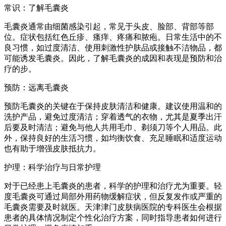
常识：了解毛囊炎
毛囊炎通常由细菌感染引起，常见于头皮、脸部、背部等部
位。症状包括红色丘疹、瘙痒、疼痛和脓疱。日常生活中的不
良习惯，如过度清洁、使用刺激性护肤品或接触不洁物品，都
可能诱发毛囊炎。因此，了解毛囊炎的成因和表现是预防和治
疗的步。
预防：远离毛囊炎
预防毛囊炎的关键在于保持皮肤清洁和健康。建议使用温和的
洗护产品，避免过度清洁；穿着透气的衣物，尤其是夏季出汗
后要及时清洁；避免与他人共用毛巾、剃须刀等个人用品。此
外，保持良好的生活习惯，如均衡饮食、充足睡眠和适度运动
也有助于增强皮肤抵抗力。
护理：科学治疗与日常护理
对于已经患上毛囊炎的患者，科学的护理和治疗尤为重要。轻
度毛囊炎可通过局部外用药物缓解症状，但反复发作或严重的
毛囊炎需要及时就医。天津津门皮肤病医院的专科医生会根据
患者的具体情况制定个性化治疗方案，同时指导患者如何进行