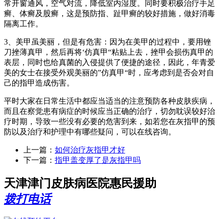
常开窗通风，空气对流，降低室内湿度。同时要积极治疗手足
癣、体癣及股癣，这是预防指、趾甲癣的较好措施，做好消毒
隔离工作。
3、美甲虽美丽，但是有危害：因为在美甲的过程中，要用锉
刀挫薄真甲，然后再将‘仿真甲“粘贴上去，挫甲会损伤真甲的
表层，同时也给真菌的入侵提供了便捷的途径，因此，年青爱
美的女士在接受外观美丽的”仿真甲“时，应考虑到是否会对自
己的指甲造成伤害。
平时大家在日常生活中都应当适当的注意预防各种皮肤疾病，
而且在察觉患有病症的时候应当正确的治疗，切勿耽误较好治
疗时期，导致一些没有必要的危害到来，如若您在灰指甲的预
防以及治疗和护理中有哪些疑问，可以在线咨询。
上一篇：
如何治疗灰指甲才好
下一篇：
指甲盖变厚了是灰指甲吗
天津津门皮肤病医院惠民援助
拨打电话