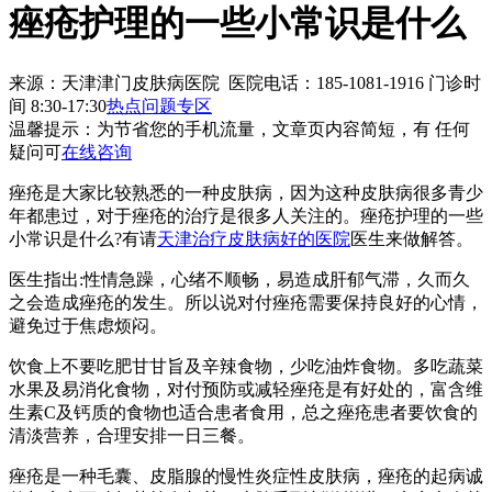
痤疮护理的一些小常识是什么
来源：天津津门皮肤病医院 医院电话：185-1081-1916
门诊时
间 8:30-17:30
热点问题专区
温馨提示：
为节省您的手机流量，文章页内容简短，有 任何
疑问可
在线咨询
痤疮是大家比较熟悉的一种皮肤病，因为这种皮肤病很多青少
年都患过，对于痤疮的治疗是很多人关注的。痤疮护理的一些
小常识是什么?有请
天津治疗皮肤病好的医院
医生来做解答。
医生指出:性情急躁，心绪不顺畅，易造成肝郁气滞，久而久
之会造成痤疮的发生。所以说对付痤疮需要保持良好的心情，
避免过于焦虑烦闷。
饮食上不要吃肥甘甘旨及辛辣食物，少吃油炸食物。多吃蔬菜
水果及易消化食物，对付预防或减轻痤疮是有好处的，富含维
生素C及钙质的食物也适合患者食用，总之痤疮患者要饮食的
清淡营养，合理安排一日三餐。
痤疮是一种毛囊、皮脂腺的慢性炎症性皮肤病，痤疮的起病诚