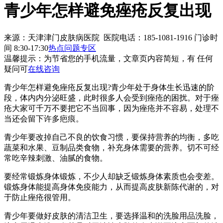
青少年怎样避免痤疮反复出现
来源：天津津门皮肤病医院 医院电话：185-1081-1916
门诊时
间 8:30-17:30
热点问题专区
温馨提示：
为节省您的手机流量，文章页内容简短，有 任何
疑问可
在线咨询
青少年怎样避免痤疮反复出现?青少年处于身体生长迅速的阶
段，体内内分泌旺盛，此时很多人会受到痤疮的困扰。对于痤
疮大家可千万不要把它不当回事，因为痤疮并不容易，处理不
当还会留下许多疤痕。
青少年要改掉自己不良的饮食习惯，要保持营养的均衡，多吃
蔬菜和水果、豆制品类食物，补充身体需要的营养。切不可经
常吃辛辣刺激、油腻的食物。
要经常锻炼身体锻炼，不少人却缺乏锻炼身体素质也会变差。
锻炼身体能提高身体免疫能力，从而提高皮肤新陈代谢的，对
于防止痤疮很管用。
青少年要做好皮肤的清洁卫生，要选择温和的洗脸用品洗脸，